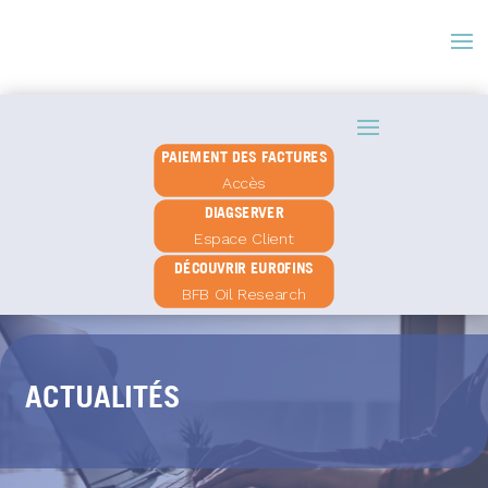
PAIEMENT DES FACTURES
Accès
DIAGSERVER
Espace Client
DÉCOUVRIR EUROFINS
BFB Oil Research
ACTUALITÉS