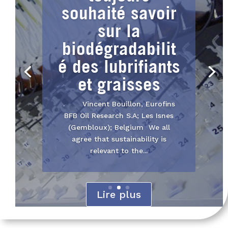
BUSINESS
CASE INDUSTRIE
: Groupe
Hartmann
Les analyses de fluides au service
de la maintenance préventive
dans l'industrie Reportage au
sein d’HARTMANN
FranceProfessionnels du secteur...
Lire plus