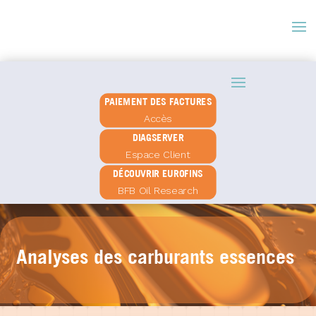
PAIEMENT DES FACTURES
Accès
DIAGSERVER
Espace Client
DÉCOUVRIR EUROFINS
BFB Oil Research
Analyses des carburants essences