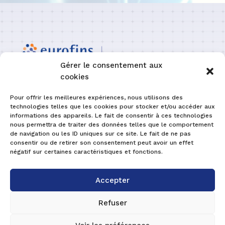
Gérer le consentement aux
cookies

SIÈGE ET LABORATOIRE IESPM
Pour offrir les meilleures expériences, nous utilisons des
177 Rue Denis Papin- CS 30525
technologies telles que les cookies pour stocker et/ou accéder aux
27 130 VERNEUIL D’AVRE ET D’ITON
informations des appareils. Le fait de consentir à ces technologies
FRANCE
nous permettra de traiter des données telles que le comportement
de navigation ou les ID uniques sur ce site. Le fait de ne pas
consentir ou de retirer son consentement peut avoir un effet
négatif sur certaines caractéristiques et fonctions.
CONTACTEZ-NOUS
Accepter
Refuser