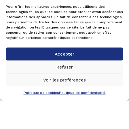
Pour offrir les meilleures expériences, nous utilisons des
technologies telles que les cookies pour stocker et/ou accéder aux
informations des appareils. Le fait de consentir à ces technologies
nous permettra de traiter des données telles que le comportement
de navigation ou les ID uniques sur ce site. Le fait de ne pas
consentir ou de retirer son consentement peut avoir un effet
négatif sur certaines caractéristiques et fonctions.

SIÈGE ET LABORATOIRE IESPM
177 Rue Denis Papin- CS 30525
Accepter
27 130 VERNEUIL D’AVRE ET D’ITON
FRANCE
Refuser
Voir les préférences
CONTACTEZ-NOUS
Politique de cookies
Politique de confidentialité