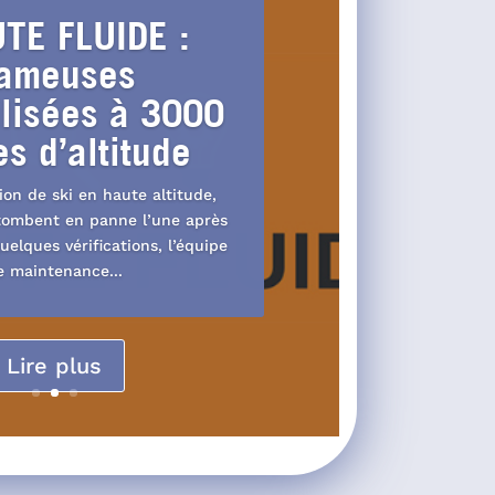
TE FLUIDE :
ameuses
lisées à 3000
s d’altitude
ion de ski en haute altitude,
ombent en panne l’une après
uelques vérifications, l’équipe
e maintenance...
Lire plus