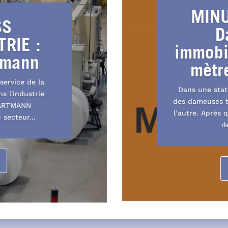
MINU
SS
D
RIE :
immobi
tmann
mètre
service de la
Dans une stat
s l'industrie
des dameuses t
HARTMANN
l’autre. Après q
secteur...
d