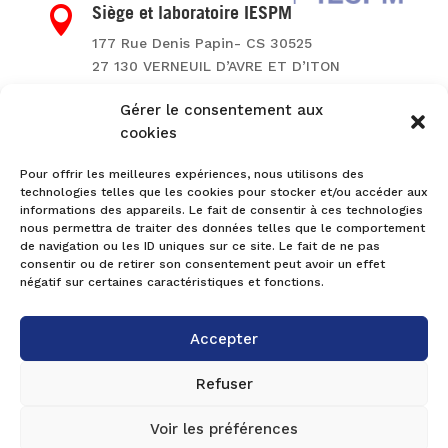
Siège et laboratoire IESPM

177 Rue Denis Papin- CS 30525
27 130 VERNEUIL D’AVRE ET D’ITON
FRANCE
Gérer le consentement aux
cookies
CONTACTEZ-NOUS
Pour offrir les meilleures expériences, nous utilisons des
technologies telles que les cookies pour stocker et/ou accéder aux
informations des appareils. Le fait de consentir à ces technologies
nous permettra de traiter des données telles que le comportement
de navigation ou les ID uniques sur ce site. Le fait de ne pas
consentir ou de retirer son consentement peut avoir un effet
négatif sur certaines caractéristiques et fonctions.
Accepter
©2026 Eurofins IESPM –
Mentions légales
–
Plan
Refuser
du site
–
Politique de cookies
–
CGV
–
Politique
de confidentialité
Voir les préférences